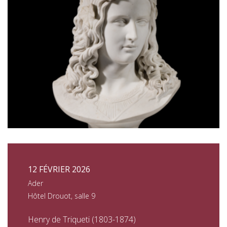
12 FÉVRIER 2026
Ader
Hôtel Drouot, salle 9
Henry de Triqueti (1803-1874)