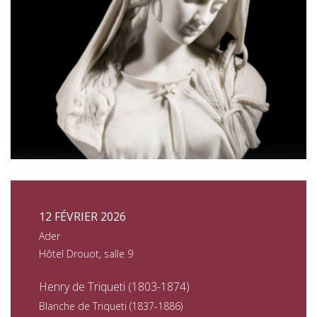
12 FÉVRIER 2026
Ader
Hôtel Drouot, salle 9
Henry de Triqueti (1803-1874)
Blanche de Triqueti (1837-1886)