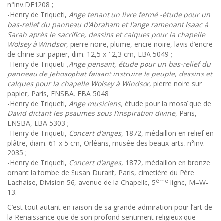
n°inv.DE1208 ;
-Henry de Triqueti,
Ange tenant un livre fermé -étude pour un
bas-relief du panneau d’Abraham et l’ange ramenant Isaac à
Sarah après le sacrifice, dessins et calques pour la chapelle
Wolsey à Windsor
, pierre noire, plume, encre noire, lavis d’encre
de chine sur papier, dim. 12,5 x 12,3 cm, EBA 5049 ;
-Henry de Triqueti
,Ange pensant, étude pour un bas-relief du
panneau de Jehosophat faisant instruire le peuple, dessins et
calques pour la chapelle Wolsey à Windsor
, pierre noire sur
papier, Paris, ENSBA, EBA 5048
-Henry de Triqueti,
Ange musiciens,
étude pour la mosaïque de
David dictant les psaumes sous l’inspiration divine
, Paris,
ENSBA, EBA 5303 ;
-Henry de Triqueti,
Concert d’anges
, 1872, médaillon en relief en
plâtre, diam. 61 x 5 cm, Orléans, musée des beaux-arts, n°inv.
2035 ;
-Henry de Triqueti,
Concert d’anges
, 1872, médaillon en bronze
ornant la tombe de Susan Durant, Paris, cimetière du Père
ème
Lachaise, Division 56, avenue de la Chapelle, 5
ligne, M=W-
13.
C’est tout autant en raison de sa grande admiration pour l’art de
la Renaissance que de son profond sentiment religieux que