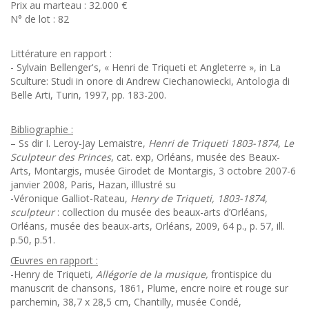
Prix au marteau : 32.000 €
N° de lot : 82
Littérature en rapport :
- Sylvain Bellenger's, « Henri de Triqueti et Angleterre », in La
Sculture: Studi in onore di Andrew Ciechanowiecki, Antologia di
Belle Arti, Turin, 1997, pp. 183-200.
Bibliographie :
– Ss dir I. Leroy-Jay Lemaistre,
Henri de Triqueti 1803-1874, Le
Sculpteur des Princes
, cat. exp, Orléans, musée des Beaux-
Arts, Montargis, musée Girodet de Montargis, 3 octobre 2007-6
janvier 2008, Paris, Hazan, illlustré su
-Véronique Galliot-Rateau,
Henry de Triqueti, 1803-1874,
sculpteur
: collection du musée des beaux-arts d’Orléans,
Orléans, musée des beaux-arts, Orléans, 2009, 64 p., p. 57, ill.
p.50, p.51.
Œuvres en rapport :
-Henry de Triqueti
, Allégorie de la musique,
frontispice du
manuscrit de chansons, 1861, Plume, encre noire et rouge sur
parchemin, 38,7 x 28,5 cm, Chantilly, musée Condé,