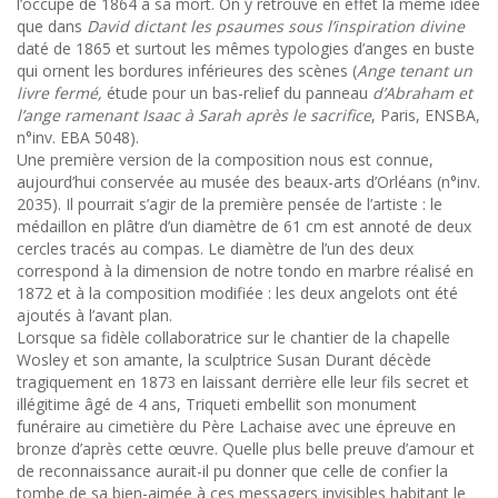
l’occupe de 1864 à sa mort. On y retrouve en effet la même idée
que dans
David dictant les psaumes sous l’inspiration divine
daté de 1865 et surtout les mêmes typologies d’anges en buste
qui ornent les bordures inférieures des scènes (
Ange tenant un
livre fermé,
étude pour un bas-relief du panneau
d’Abraham et
l’ange ramenant Isaac à Sarah après le sacrifice
, Paris, ENSBA,
n°inv. EBA 5048).
Une première version de la composition nous est connue,
aujourd’hui conservée au musée des beaux-arts d’Orléans (n°inv.
2035). Il pourrait s’agir de la première pensée de l’artiste : le
médaillon en plâtre d’un diamètre de 61 cm est annoté de deux
cercles tracés au compas. Le diamètre de l’un des deux
correspond à la dimension de notre tondo en marbre réalisé en
1872 et à la composition modifiée : les deux angelots ont été
ajoutés à l’avant plan.
Lorsque sa fidèle collaboratrice sur le chantier de la chapelle
Wosley et son amante, la sculptrice Susan Durant décède
tragiquement en 1873 en laissant derrière elle leur fils secret et
illégitime âgé de 4 ans, Triqueti embellit son monument
funéraire au cimetière du Père Lachaise avec une épreuve en
bronze d’après cette œuvre. Quelle plus belle preuve d’amour et
de reconnaissance aurait-il pu donner que celle de confier la
tombe de sa bien-aimée à ces messagers invisibles habitant le