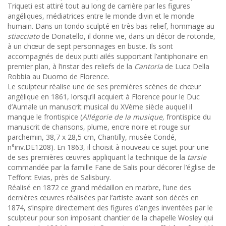
Triqueti est attiré tout au long de carrière par les figures
angéliques, médiatrices entre le monde divin et le monde
humain. Dans un tondo sculpté en très bas-relief, hommage au
stiacciato
de Donatello, il donne vie, dans un décor de rotonde,
à un chœur de sept personnages en buste. Ils sont
accompagnés de deux putti ailés supportant l’antiphonaire en
premier plan, à l’instar des reliefs de la
Cantoria
de Luca Della
Robbia au Duomo de Florence.
Le sculpteur réalise une de ses premières scènes de chœur
angélique en 1861, lorsqu’il acquiert à Florence pour le Duc
d’Aumale un manuscrit musical du XVème siècle auquel il
manque le frontispice (
Allégorie de la musique,
frontispice du
manuscrit de chansons, plume, encre noire et rouge sur
parchemin, 38,7 x 28,5 cm, Chantilly, musée Condé,
n°inv.DE1208). En 1863, il choisit à nouveau ce sujet pour une
de ses premières œuvres appliquant la technique de la
tarsie
commandée par la famille Fane de Salis pour décorer l’église de
Teffont Evias, près de Salisbury.
Réalisé en 1872 ce grand médaillon en marbre, l’une des
dernières œuvres réalisées par l’artiste avant son décès en
1874, s’inspire directement des figures d’anges inventées par le
sculpteur pour son imposant chantier de la chapelle Wosley qui