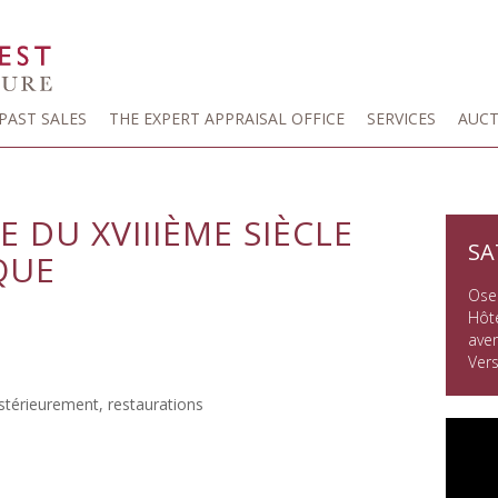
PAST SALES
THE EXPERT APPRAISAL OFFICE
SERVICES
AUCT
E DU XVIIIÈME SIÈCLE
SA
QUE
Osen
Hôte
ave
Vers
stérieurement, restaurations