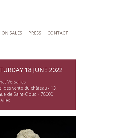
ION SALES
PRESS
CONTACT
TURDAY 18 JUNE 2022
at Versailles
l des vente du château - 13,
nue de Saint-Cloud - 78000
ailles