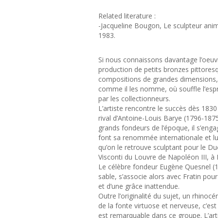
Related literature :
-Jacqueline Bougon, Le sculpteur anima
1983.
Si nous connaissons davantage l’oeuvr
production de petits bronzes pittore
compositions de grandes dimensions, a
comme il les nomme, où souffle l’espr
par les collectionneurs.
L’artiste rencontre le succès dès 183
rival d’Antoine-Louis Barye (1796-1875
grands fondeurs de l’époque, il s’enga
font sa renommée internationale et lui 
qu’on le retrouve sculptant pour le D
Visconti du Louvre de Napoléon III, 
Le célèbre fondeur Eugène Quesnel (17
sable, s’associe alors avec Fratin pou
et d’une grâce inattendue.
Outre l’originalité du sujet, un rhinocé
de la fonte virtuose et nerveuse, c’es
est remarquable dans ce groupe. L’art