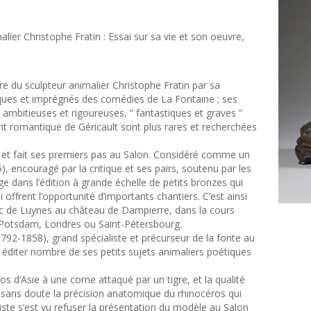
lier Christophe Fratin : Essai sur sa vie et son oeuvre,
e du sculpteur animalier Christophe Fratin par sa
sques et imprégnés des comédies de La Fontaine ; ses
mbitieuses et rigoureuses, ” fantastiques et graves ”
it romantique de Géricault sont plus rares et recherchées
0 et fait ses premiers pas au Salon. Considéré comme un
), encouragé par la critique et ses pairs, soutenu par les
ge dans l’édition à grande échelle de petits bronzes qui
offrent l’opportunité d’importants chantiers. C’est ainsi
uc de Luynes au château de Dampierre, dans la cours
à Potsdam, Londres ou Saint-Pétersbourg.
92-1858), grand spécialiste et précurseur de la fonte au
r éditer nombre de ses petits sujets animaliers poétiques
ros d’Asie à une corne attaqué par un tigre, et la qualité
t sans doute la précision anatomique du rhinocéros qui
iste s’est vu refuser la présentation du modèle au Salon