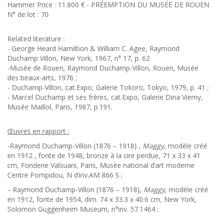
Hammer Price : 11.800 € - PRÉEMPTION DU MUSÉE DE ROUEN
N° de lot : 70
Related literature :
- George Heard Hamiltion & William C. Agee, Raymond
Duchamp Villon, New York, 1967, n° 17, p. 62
-Musée de Rouen, Raymond Duchamp-Villon, Rouen, Musée
des beaux-arts, 1976 ;
- Duchamp-Villon, cat.Expo, Galerie Tokoro, Tokyo, 1979, p. 41 ;
- Marcel Duchamp et ses frères, cat.Expo, Galerie Dina Vierny,
Musée Maillol, Paris, 1987, p.191.
Œuvres en rapport :
-Raymond Duchamp-Villon (1876 – 1918) ,
Maggy
, modèle créé
en 1912 , fonte de 1948, bronze à la cire perdue, 71 x 33 x 41
cm, Fonderie Valsuani, Paris, Musée national d’art moderne
Centre Pompidou, N d’inv.AM 866 S ;
–
Raymond Duchamp-Villon (1876 – 1918),
Maggy
, modèle créé
en 1912, fonte de 1954, dim. 74 x 33.3 x 40.6 cm, New York,
Solomon Guggenheim Museum, n°inv. 57.1464 ;