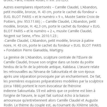
Autres exemplaires répertoriés – Camille Claudel, L’Abandon,
petit modèle, bronze, H. 43 cm, porte le cachet du fondeur «
EUG. BLOT PARIS » et le numéro « 9 », Musée Sainte Croix de
Poitiers, (inv. 953.11.66) ; – Camille Claudel, L’Abandon, petit
modèle, bronze, H. 42,3 cm, porte le cachet du fondeur « EUG.
BLOT PARIS » et le numéro « 2 », musée Camille Claudel,
Nogent sur Seine, n°inv. 2010.1.23 ;
-Camille Claudel, L’Abandon, petit modèle, bronze à patine
noire, H. 43 cm, porte le cachet du fondeur « EUG. BLOT PARIS
» Fondation Pierre Gianadda, Martigny.
La genèse de L’Abandon, sculpture centrale de l’Œuvre de
Camille Claudel, trouve son origine dans un texte du poète
hindou de la fin de la période antique, Kalidasa. L’œuvre relate
les retrouvailles au Nirvana de Sakountala et de son époux
après une séparation provoquée par un enchantement. De fait,
les premières esquisses préparatoires modelées par la sculptrice
(circa 1886) portent le nom évocateur de l’héroïne
indienne Sakountala. S’il est admis que ce poème est bien à
l’origine de l’œuvre, le sujet fait surtout écho à la liaison
amoureuse qu’entretiennent alors Camille Claudel et Auguste
Rodin. Le thème du couple est, au tournant du XIXème siècle,