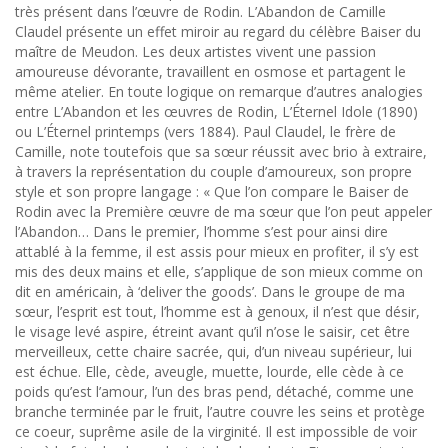
très présent dans l’œuvre de Rodin. L’Abandon de Camille
Claudel présente un effet miroir au regard du célèbre Baiser du
maître de Meudon. Les deux artistes vivent une passion
amoureuse dévorante, travaillent en osmose et partagent le
même atelier. En toute logique on remarque d’autres analogies
entre L’Abandon et les œuvres de Rodin, L’Éternel Idole (1890)
ou L’Éternel printemps (vers 1884). Paul Claudel, le frère de
Camille, note toutefois que sa sœur réussit avec brio à extraire,
à travers la représentation du couple d’amoureux, son propre
style et son propre langage : « Que l’on compare le Baiser de
Rodin avec la Première œuvre de ma sœur que l’on peut appeler
l’Abandon… Dans le premier, l’homme s’est pour ainsi dire
attablé à la femme, il est assis pour mieux en profiter, il s’y est
mis des deux mains et elle, s’applique de son mieux comme on
dit en américain, à ‘deliver the goods’. Dans le groupe de ma
sœur, l’esprit est tout, l’homme est à genoux, il n’est que désir,
le visage levé aspire, étreint avant qu’il n’ose le saisir, cet être
merveilleux, cette chaire sacrée, qui, d’un niveau supérieur, lui
est échue. Elle, cède, aveugle, muette, lourde, elle cède à ce
poids qu’est l’amour, l’un des bras pend, détaché, comme une
branche terminée par le fruit, l’autre couvre les seins et protège
ce coeur, suprême asile de la virginité. Il est impossible de voir