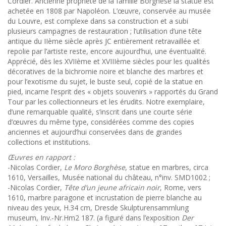
Cordier. Ancienne propriété de la famille Borghèse la statue est
achetée en 1808 par Napoléon. L’œuvre, conservée au musée
du Louvre, est complexe dans sa construction et a subi
plusieurs campagnes de restauration ; l’utilisation d’une tête
antique du IIème siècle après JC entièrement retravaillée et
repolie par l’artiste reste, encore aujourd’hui, une éventualité.
Apprécié, dès les XVIIème et XVIIIème siècles pour les qualités
décoratives de la bichromie noire et blanche des marbres et
pour l’exotisme du sujet, le buste seul, copié de la statue en
pied, incarne l’esprit des « objets souvenirs » rapportés du Grand
Tour par les collectionneurs et les érudits. Notre exemplaire,
d’une remarquable qualité, s’inscrit dans une courte série
d’œuvres du même type, considérées comme des copies
anciennes et aujourd’hui conservées dans de grandes
collections et institutions.
Œuvres en rapport :
-Nicolas Cordier,
Le Moro Borghèse
, statue en marbres, circa
1610, Versailles, Musée national du château, n°inv. SMD1002 ;
-Nicolas Cordier,
Tête d’un jeune africain noir
, Rome, vers
1610, marbre paragone et incrustation de pierre blanche au
niveau des yeux, H.34 cm, Dresde Skulpturensammlung
museum, Inv.-Nr.Hm2 187. (a figuré dans l’exposition
Der