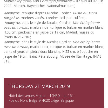
Mohrenkopfpokal von Christoph Jamnitzer
– 07 avril au 07 juin
2002- Munich, Bayerisches Nationalmuseum.)
-Anonyme, réplique d’après Nicolas Cordier,
Buste du Moro
Borghèse
, marbres variés, Londres coll. particulière ;
-Anonyme, dans le style de Nicolas Cordier,
Une éthiopienne
avec un turban
, marbre noir, tunique et turban en marbre blanc,
H.55 cm, piédouche en jaspe de 19 cm, Madrid, musée du
Prado INV.E-318 ;
-Anonyme, dans le style de Nicolas Cordier,
Une éthiopienne
avec un turban
, marbre noir, tunique et turban en marbre blanc,
dents et yeux en pietra dura blanche, H.55 cm, piédouche en
jaspe de 19 cm, Saint-Pétersbourg, Musée de l’Ermitage, INV.E-
318.
THURSDAY 21 MARCH 2019
Hôtel des ventes Mosan - 19H30 - lot 164
Rue du Nord Belge 9, 4020 Liège, Belgique