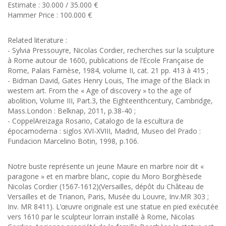
Estimate : 30.000 / 35.000 €
Hammer Price : 100.000 €
Related literature :
- Sylvia Pressouyre, Nicolas Cordier, recherches sur la sculpture
à Rome autour de 1600, publications de l’Ecole Française de
Rome, Palais Farnèse, 1984, volume II, cat. 21 pp. 413 à 415 ;
- Bidman David, Gates Henry Louis, The image of the Black in
western art. From the « Age of discovery » to the age of
abolition, Volume III, Part.3, the Eighteenthcentury, Cambridge,
Mass.London : Belknap, 2011, p.38-40 ;
- CoppelAreizaga Rosario, Catalogo de la escultura de
épocamoderna : siglos XVI-XVIII, Madrid, Museo del Prado :
Fundacion Marcelino Botin, 1998, p.106.
Notre buste représente un jeune Maure en marbre noir dit «
paragone » et en marbre blanc, copie du Moro Borghèsede
Nicolas Cordier (1567-1612)(Versailles, dépôt du Château de
Versailles et de Trianon, Paris, Musée du Louvre, Inv.MR 303 ;
Inv. MR 8411). L’œuvre originale est une statue en pied exécutée
vers 1610 par le sculpteur lorrain installé à Rome, Nicolas