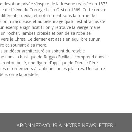
de dévotion privée s’inspire de la fresque réalisée en 1573
le de l’élève du Corrège Lelio Orsi en 1569. Cette œuvre
s différents media, et notamment sous la forme de
sion miraculeuse et au pèlerinage qui lui est attaché. Ce
un exemple significatif : on y retrouve la Vierge marie
r un rocher, jambes croisés et pan de sa robe se
vers le Christ. Ce dernier est assis en équilibre sur un
ière et souriant à sa mère.
 un décor architecturé s’inspirant du retable
 dans la basilique de Reggio Emilia. Il comprend dans le
ronton brisé, une figure d’applique de Dieu le Père
des et ornements à l’antique sur les pilastres. Une autre
le, orne la prédelle.
ABONNEZ-VOUS À NOTRE NEWSLETTER !