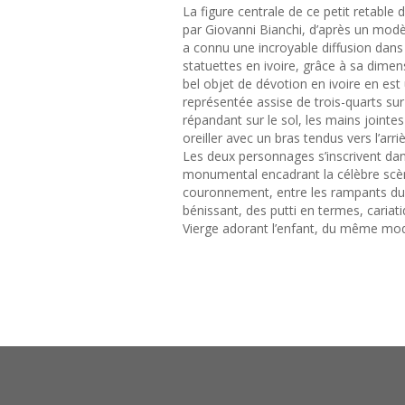
La figure centrale de ce petit retable 
par Giovanni Bianchi, d’après un modè
a connu une incroyable diffusion dan
statuettes en ivoire, grâce à sa dimen
bel objet de dévotion en ivoire en est 
représentée assise de trois-quarts su
répandant sur le sol, les mains jointes 
oreiller avec un bras tendus vers l’arr
Les deux personnages s’inscrivent dans
monumental encadrant la célèbre scène
couronnement, entre les rampants du f
bénissant, des putti en termes, cariati
Vierge adorant l’enfant, du même modè