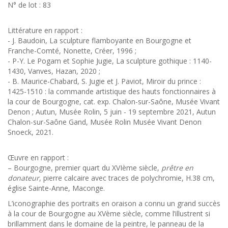
N° de lot : 83
Littérature en rapport :
- J. Baudoin, La sculpture flamboyante en Bourgogne et
Franche-Comté, Nonette, Créer, 1996 ;
- P-Y. Le Pogam et Sophie Jugie, La sculpture gothique : 1140-
1430, Vanves, Hazan, 2020 ;
- B. Maurice-Chabard, S. Jugie et J. Paviot, Miroir du prince :
1425-1510 : la commande artistique des hauts fonctionnaires à
la cour de Bourgogne, cat. exp. Chalon-sur-Saône, Musée Vivant
Denon ; Autun, Musée Rolin, 5 juin - 19 septembre 2021, Autun
Chalon-sur-Saône Gand, Musée Rolin Musée Vivant Denon
Snoeck, 2021.
Œuvre en rapport :
– Bourgogne, premier quart du XVIème siècle,
prêtre en
donateur
, pierre calcaire avec traces de polychromie, H.38 cm,
église Sainte-Anne, Maconge.
L’iconographie des portraits en oraison a connu un grand succès
à la cour de Bourgogne au XVème siècle, comme l’illustrent si
brillamment dans le domaine de la peintre, le panneau de la