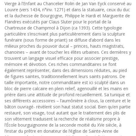
Vierge à l’Enfant au Chancelier Rolin de Jan Van Eyck conservé au
Louvre (vers 1434, n°inv. 1271) et dans la statuaire, ceux du duc
et la duchesse de Bourgogne, Philippe le Hardi et Marguerite de
Flandres exécutés par Claus Sluter pour le portail de la
Chartreuse de Champmol à Dijon (ca 1393). Cette typologie
particulière s’inscrivant plus particulièrement dans la sculpture
funéraire (sous forme de priant) se diffuse d’abord dans les
milieux proches du pouvoir ducal – princes, hauts magistrats,
chanoines – avant de toucher les élites urbaines. Ces dernières y
trouvent un langage visuel efficace pour associer prestige,
mémoire et dévotion. Ces riches commanditaires se font
également représenter, dans des dimensions réduites, au pied
de figures saintes, traditionnellement leurs saints patrons. De
taille importante, notre commanditaire est ici sculpté dans un
bloc de pierre calcaire en plein relief, agenouillé et les mains en
prière dans une attitude de profond recueillement. Sa tunique et
ses différents accessoires – l’aumônière à clous, la ceinture et le
bâton ouvragé- révèlent son haut statut social. Bien qu’en partie
restauré, son visage, tout autant que le traitement des plis de
son vêtement traduisent la recherche de réalisme propre à
l’École bourguignonne de la seconde moitié du XVe siècle, à
l’instar du prêtre en donateur de l’église de Sainte-Anne de