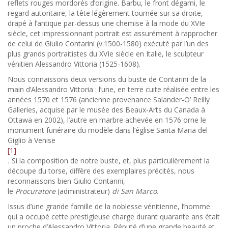
reflets rouges mordorés d’origine. Barbu, le front dégarni, le
regard autoritaire, la tête légèrement tournée sur sa droite,
drapé à l’antique par-dessus une chemise à la mode du XVIe
siècle, cet impressionnant portrait est assurément à rapprocher
de celui de Giulio Contarini (v.1500-1580) exécuté par l’un des
plus grands portraitistes du XVIe siècle en Italie, le sculpteur
vénitien Alessandro Vittoria (1525-1608).
Nous connaissons deux versions du buste de Contarini de la
main d’Alessandro Vittoria : l’une, en terre cuite réalisée entre les
années 1570 et 1576 (ancienne provenance Salander-O’ Reilly
Galleries, acquise par le musée des Beaux-Arts du Canada à
Ottawa en 2002), l’autre en marbre achevée en 1576 orne le
monument funéraire du modèle dans l’église Santa Maria del
Giglio à Venise
[1]
.
Si la composition de notre buste, et, plus particulièrement la
découpe du torse, diffère des exemplaires précités, nous
reconnaissons bien Giulio Contarini,
le
Procuratore
(administrateur)
di San Marco.
Issus d’une grande famille de la noblesse vénitienne, l’homme
qui a occupé cette prestigieuse charge durant quarante ans était
un proche d’Alessandro Vittoria. Réputé d’une grande beauté et