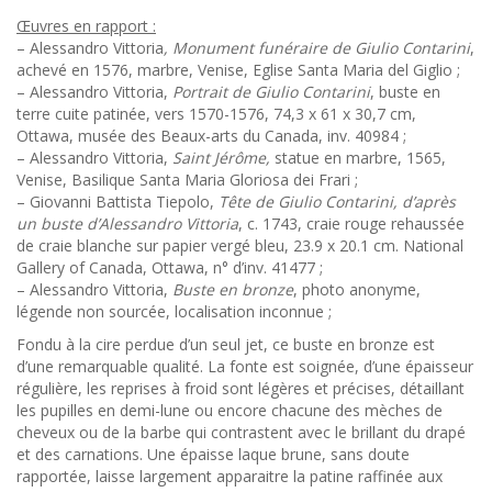
Œuvres en rapport :
– Alessandro Vittoria
, Monument funéraire de Giulio Contarini
,
achevé en 1576, marbre, Venise, Eglise Santa Maria del Giglio ;
– Alessandro Vittoria,
Portrait de Giulio Contarini
, buste en
terre cuite patinée, vers 1570-1576, 74,3 x 61 x 30,7 cm,
Ottawa, musée des Beaux-arts du Canada, inv. 40984 ;
– Alessandro Vittoria,
Saint Jérôme,
statue en marbre, 1565,
Venise, Basilique Santa Maria Gloriosa dei Frari ;
– Giovanni Battista Tiepolo,
Tête de Giulio Contarini, d’après
un buste d’Alessandro Vittoria
, c. 1743, craie rouge rehaussée
de craie blanche sur papier vergé bleu, 23.9 x 20.1 cm. National
Gallery of Canada, Ottawa, n° d’inv. 41477 ;
– Alessandro Vittoria,
Buste en bronze
, photo anonyme,
légende non sourcée, localisation inconnue ;
Fondu à la cire perdue d’un seul jet, ce buste en bronze est
d’une remarquable qualité. La fonte est soignée, d’une épaisseur
régulière, les reprises à froid sont légères et précises, détaillant
les pupilles en demi-lune ou encore chacune des mèches de
cheveux ou de la barbe qui contrastent avec le brillant du drapé
et des carnations. Une épaisse laque brune, sans doute
rapportée, laisse largement apparaitre la patine raffinée aux