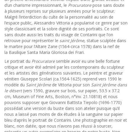
d’un charisme impressionnant, le
Procuratore
pose sans doute
à plusieurs reprises sur plusieurs années pour le sculpteur.
Malgré l’interdiction du culte de la personnalité au sein de
l’espace public, Alessandro Vittoria a popularisé ce genre par son
style classicisant et la sobre dignité de ses portraits. Ce sont
sans doute aussi les traits du visage de Contarini que l’on
retrouve pour représenter le
saint Jérôme
, statue sculptée dans
le marbre pour l’Altare Zane (1564-circa 1578) dans la nef de
la Basilique Santa Maria Gloriosa dei Frari.
Le portrait du
Procuratore
semble avoir eu une belle fortune
critique et avoir été admiré par les contemporains du sculpteur
et les artistes des générations suivantes. Le peintre et graveur
vénitien Giuseppe Scolari (ca.1564-1625) reprend vers 1590 le
modèle du
Saint Jérôme
de Vittoria pour son
Saint Jérôme dans
le désert
(vers 1590, gravure sur bois, sur papier, 53.5 x 37.2
cm, Museum of Fine Arts, Boston, n°inv. 21.10818) et nous
pouvons supposer que Giovanni Battista Tiepolo (1696-1770)
possédait une version du buste dans son atelier puisque qu’il
nous a laissé pas moins de dix études à la sanguine sur papier
bleu d’après le portrait de Contarini. Une photographie en noir et
blanc, non datée, que nous n’avons pas réussi à sourcer,
présente un autre exemplaire en bronze de notre buste. Non