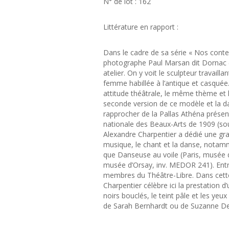
N° de lot : 162
Littérature en rapport :
Dans le cadre de sa série « Nos conte
photographe Paul Marsan dit Dornac 
atelier. On y voit le sculpteur travaill
femme habillée à l’antique et casquée
attitude théâtrale, le même thème et
seconde version de ce modèle et la dat
rapprocher de la Pallas Athéna prése
nationale des Beaux-Arts de 1909 (sou
Alexandre Charpentier a dédié une gra
musique, le chant et la danse, notam
que Danseuse au voile (Paris, musée d
musée d’Orsay, inv. MEDOR 241). Entre 
membres du Théâtre-Libre. Dans cet
Charpentier célèbre ici la prestation d
noirs bouclés, le teint pâle et les yeu
de Sarah Bernhardt ou de Suzanne Despr