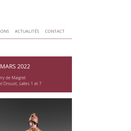
IONS
ACTUALITÉS
CONTACT
 MARS 2022
rry de Maigret
l Drouot, salles 1 et 7