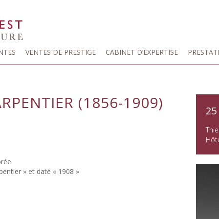
NTES
VENTES DE PRESTIGE
CABINET D’EXPERTISE
PRESTAT
RPENTIER (1856-1909)
25
Thie
Hôte
orée
pentier » et daté « 1908 »