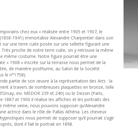
mporains chez eux » réalisée entre 1905 et 1907, le
(1858-1941) immortalise Alexandre Charpentier dans son
ant sur une terre cuite posée sur une sellette figurant une
. Très proche de notre terre cuite, on y retrouve la même
 le même costume. Notre figure pourrait être une
e « 1908 » inscrite sur la terrasse nous permet de la
ntée, de manière posthume, au Salon de la Société
s le n°1758).
nde partie de son œuvre à la représentation des Arts : la
ment à travers de nombreuses plaquettes en bronze, telle
’Orsay, inv. MEDOR 239 et 240) ou le Dessin (Paris,
1887 et 1900 il réalise les affiches et les portraits des
te même veine, nous pouvons supposer qu’Alexandre
’une actrice dans le rôle de Pallas Athéna. Les cheveux
x hypnotiques nous permet de supposer qu’il pourrait s’agir
ès, dont il fait le portrait en 1898.