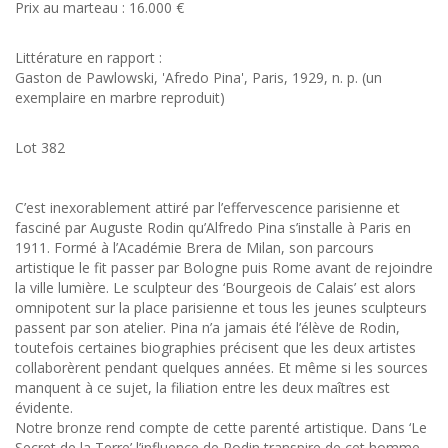
Prix au marteau : 16.000 €
Littérature en rapport :
Gaston de Pawlowski, 'Afredo Pina', Paris, 1929, n. p. (un
exemplaire en marbre reproduit)
Lot 382
C’est inexorablement attiré par l’effervescence parisienne et
fasciné par Auguste Rodin qu’Alfredo Pina s’installe à Paris en
1911. Formé à l’Académie Brera de Milan, son parcours
artistique le fit passer par Bologne puis Rome avant de rejoindre
la ville lumière. Le sculpteur des ‘Bourgeois de Calais’ est alors
omnipotent sur la place parisienne et tous les jeunes sculpteurs
passent par son atelier. Pina n’a jamais été l’élève de Rodin,
toutefois certaines biographies précisent que les deux artistes
collaborèrent pendant quelques années. Et même si les sources
manquent à ce sujet, la filiation entre les deux maîtres est
évidente.
Notre bronze rend compte de cette parenté artistique. Dans ‘Le
Secret de la Terre’ l’influence de Rodin transpire de cet homme