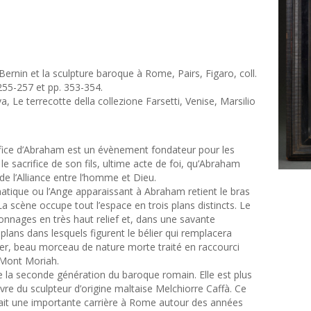
Bernin et la sculpture baroque à Rome, Pairs, Figaro, coll.
255-257 et pp. 353-354.
a, Le terrecotte della collezione Farsetti, Venise, Marsilio
rifice d’Abraham est un évènement fondateur pour les
 le sacrifice de son fils, ultime acte de foi, qu’Abraham
de l’Alliance entre l’homme et Dieu.
matique ou l’Ange apparaissant à Abraham retient le bras
 La scène occupe tout l’espace en trois plans distincts. Le
onnages en très haut relief et, dans une savante
plans dans lesquels figurent le bélier qui remplacera
er, beau morceau de nature morte traité en raccourci
u Mont Moriah.
de la seconde génération du baroque romain. Elle est plus
vre du sculpteur d’origine maltaise Melchiorre Caffà. Ce
 fait une importante carrière à Rome autour des années