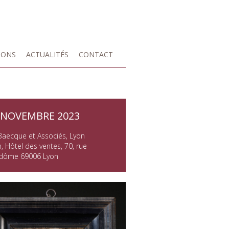
IONS
ACTUALITÉS
CONTACT
 NOVEMBRE 2023
Baecque et Associés, Lyon
, Hôtel des ventes, 70, rue
dôme 69006 Lyon