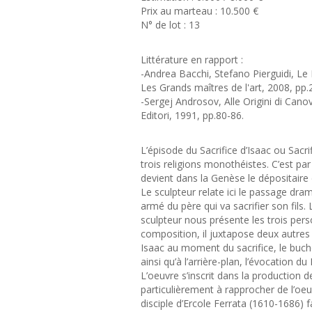
Prix au marteau : 10.500 €
N° de lot : 13
Littérature en rapport :
-Andrea Bacchi, Stefano Pierguidi, Le 
Les Grands maîtres de l'art, 2008, pp.
-Sergej Androsov, Alle Origini di Canov
Editori, 1991, pp.80-86.
L’épisode du Sacrifice d’Isaac ou Sac
trois religions monothéistes. C’est par
devient dans la Genèse le dépositaire 
Le sculpteur relate ici le passage dra
armé du père qui va sacrifier son fils.
sculpteur nous présente les trois pers
composition, il juxtapose deux autres 
Isaac au moment du sacrifice, le buch
ainsi qu’à l’arrière-plan, l’évocation d
L’oeuvre s’inscrit dans la production 
particulièrement à rapprocher de l’oeu
disciple d’Ercole Ferrata (1610-1686)