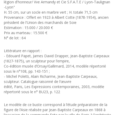
légion d'honneur/ Vve Armandy et Cie S.F.A.T.E / Lyon-Taulignan
-Lyon"
H. 55 cm, sur un socle en marbre vert ; H. totale 71,5 cm
Provenance : Offert en 1923 à Albert Cotte (1878-1954), ancien
président de l'Union des marchands de Soie
Estimation : 15.000 / 20.000 €
Prix au marteau : 15.500 €
N° de lot : 64
Littérature en rapport :
- Edouard Papet, James David Drapper, Jean-Baptiste Carpeaux
(1827-1875), un sculpteur pour l’empire,
Co-édition musée d’Orsay/Gallimard, 2014, modèle répertorié
sous le n°108, pp. 143-151 ;
- Michel Poletti, Alain Richarme, Jean-Baptiste Carpeaux,
sculpteur. Catalogue raisonné de l’œuvre
édité, Paris, Les Expressions contemporaines, 2003, modèle
répertorié sous le n° BU23, p. 122
Le modèle de ce buste correspond à l’étude préparatoire de la
figure de l’Asie réalisée par Jean-Baptiste Carpeaux en 1868 à
l’occasion de la commande faite par la ville de Paris à l’architecte