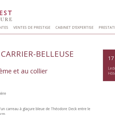
NTES
VENTES DE PRESTIGE
CABINET D’EXPERTISE
PRESTAT
 CARRIER-BELLEUSE
17
Led
me et au collier
Hôte
ière
un carreau à glaçure bleue de Théodore Deck entre le
4 cm