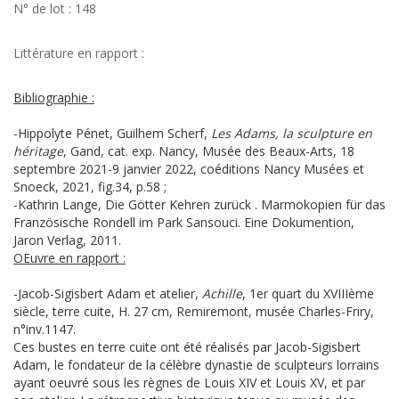
N° de lot : 148
Littérature en rapport :
Bibliographie :
-Hippolyte Pénet, Guilhem Scherf,
Les Adams, la sculpture en
héritage
, Gand, cat. exp. Nancy, Musée des Beaux-Arts, 18
septembre 2021-9 janvier 2022, coéditions Nancy Musées et
Snoeck, 2021, fig.34, p.58 ;
-Kathrin Lange, Die Götter Kehren zurück . Marmokopien für das
Französische Rondell im Park Sansouci. Eine Dokumention,
Jaron Verlag, 2011.
OEuvre en rapport :
-Jacob-Sigisbert Adam et atelier,
Achille
, 1er quart du XVIIIème
siècle, terre cuite, H. 27 cm, Remiremont, musée Charles-Friry,
n°inv.1147.
Ces bustes en terre cuite ont été réalisés par Jacob-Sigisbert
Adam, le fondateur de la célèbre dynastie de sculpteurs lorrains
ayant oeuvré sous les règnes de Louis XIV et Louis XV, et par