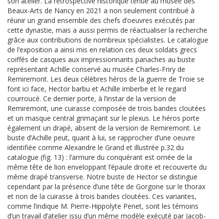
son atelier. La rétrospective historique tenue au musée des
Beaux-Arts de Nancy en 2021 a non seulement contribué à
réunir un grand ensemble des chefs d’oeuvres exécutés par
cette dynastie, mais a aussi permis de réactualiser la recherche
grâce aux contributions de nombreux spécialistes. Le catalogue
de l’exposition a ainsi mis en relation ces deux soldats grecs
coiffés de casques aux impressionnants panaches au buste
représentant Achille conservé au musée Charles-Friry de
Remiremont. Les deux célèbres héros de la guerre de Troie se
font ici face, Hector barbu et Achille imberbe et le regard
courroucé. Ce dernier porte, à l’instar de la version de
Remiremont, une cuirasse composée de trois bandes cloutées
et un masque central grimaçant sur le plexus. Le héros porte
également un drapé, absent de la version de Remiremont. Le
buste d’Achille peut, quant à lui, se rapprocher d’une oeuvre
identifiée comme Alexandre le Grand et illustrée p.32 du
catalogue (fig. 13) : l’armure du conquérant est ornée de la
même tête de lion enveloppant l’épaule droite et recouverte du
même drapé transverse. Notre buste de Hector se distingue
cependant par la présence d’une tête de Gorgone sur le thorax
et non de la cuirasse à trois bandes cloutées. Ces variantes,
comme l’indique M. Pierre-Hippolyte Penet, sont les témoins
d’un travail d’atelier issu d’un même modèle exécuté par Jacob-