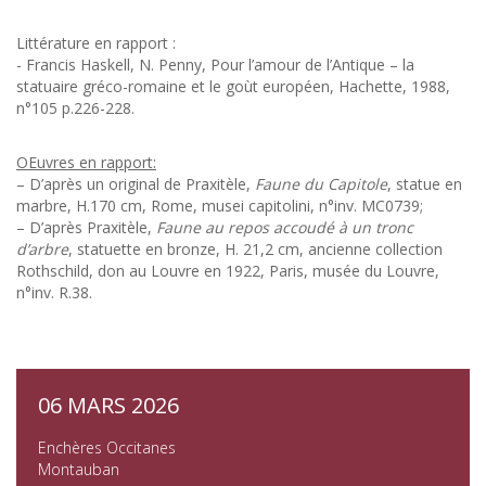
Littérature en rapport :
- Francis Haskell, N. Penny, Pour l’amour de l’Antique – la
statuaire gréco-romaine et le goùt européen, Hachette, 1988,
n°105 p.226-228.
OEuvres en rapport:
– D’après un original de Praxitèle,
Faune du Capitole
, statue en
marbre, H.170 cm, Rome, musei capitolini, n°inv. MC0739;
– D’après Praxitèle,
Faune au repos accoudé à un tronc
d’arbre
, statuette en bronze, H. 21,2 cm, ancienne collection
Rothschild, don au Louvre en 1922, Paris, musée du Louvre,
n°inv. R.38.
06 MARS 2026
Enchères Occitanes
Montauban