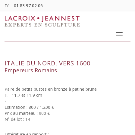
Tél :
01 83 97 02 06
Toggle
navigatio
ITALIE DU NORD, VERS 1600
Empereurs Romains
Paire de petits bustes en bronze à patine brune
H. : 11,7 et 11,9 cm
-
Estimation : 800 / 1.200 €
Prix au marteau : 900 €
N° de lot : 14
Littérature en rapport :