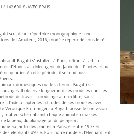
U / 142.600 € -AVEC FRAIS
ti sculpteur : répertoire monographique : une
itions de l'Amateur, 2016, modèle répertorié sous le n°
randt Bugatti s’installent à Paris, offrant à l’artiste
nts d’études à la Ménagerie du Jardin des Plantes et au
me quartier. A cette période, il se rend aussi
Anvers.
x animaux domestiques ou de la ferme, Bugatti se
 sauvages. Il observe longuement ses modèles dans les
 méthode de travail – modelage à main libre, sans
e -, l’aide à capter les attitudes de ses modèles avec
ote Véronique Fromanger, » Bugatti possède une vision
et, tout en schématisant chaque animal en masses
 de la peau, du plumage ou du pelage « .
ique au Jardin des plantes à Paris, et entre 1907 et
des éléphants d’Asie. Pour notre modèle : l’Éléphant » il