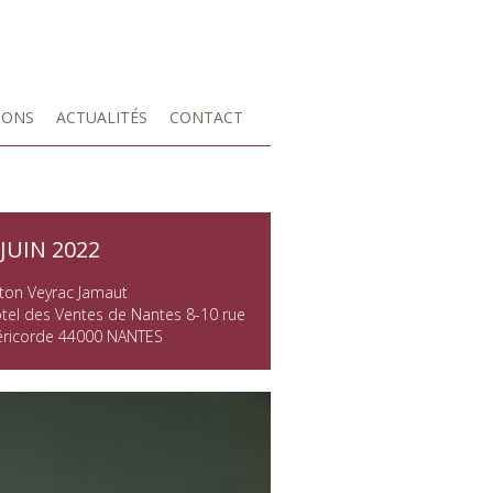
IONS
ACTUALITÉS
CONTACT
 JUIN 2022
ton Veyrac Jamaut
tel des Ventes de Nantes 8-10 rue
éricorde 44000 NANTES