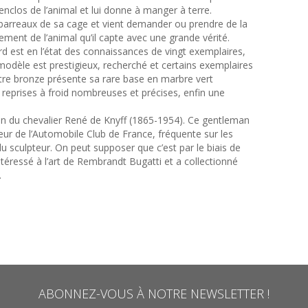
l’enclos de l’animal et lui donne à manger à terre.
 barreaux de sa cage et vient demander ou prendre de la
ement de l’animal qu’il capte avec une grande vérité.
rd est en l’état des connaissances de vingt exemplaires,
modèle est prestigieux, recherché et certains exemplaires
otre bronze présente sa rare base en marbre vert
s reprises à froid nombreuses et précises, enfin une
ion du chevalier René de Knyff (1865-1954). Ce gentleman
ur de l’Automobile Club de France, fréquente sur les
 du sculpteur. On peut supposer que c’est par le biais de
ntéressé à l’art de Rembrandt Bugatti et a collectionné
.
ABONNEZ-VOUS À NOTRE NEWSLETTER !