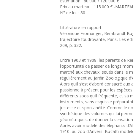
Estimation : 80.000 / 120.000 €
Prix au marteau : 115.000 € -MARTEA
N° de lot : 80
Littérature en rapport :
Véronique Fromanger, Rembrandt Bugat
trajectoire foudroyante, Paris, Les éd
209, p. 332.
Entre 1903 et 1908, les parents de Remb
l’opportunité de passer de longs mome
marché aux chevaux, situés dans le mê
régulièrement au Jardin Zoologique d’
Alors qu’il s’est d’abord consacré au
passionne à présent pour les espèces
différents zoos qu’il fréquente, et sa
instruments, sans esquisse préparatoir
justesse et spontanéité. Comme le n
synthétique des volumes qui lui perm
géométriques, de donner la sensation
Après avoir modelé des éléphants d’Afr
1910, au zoo d’Anvers, Bugatti modèle 