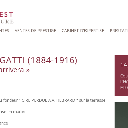
NTES
VENTES DE PRESTIGE
CABINET D’EXPERTISE
PRESTAT
ATTI (1884-1916)
14
arrivera »
Cou
L'Hô
Mis
 du fondeur " CIRE PERDUE A.A. HEBRARD " sur la terrasse
 base en marbre
dance