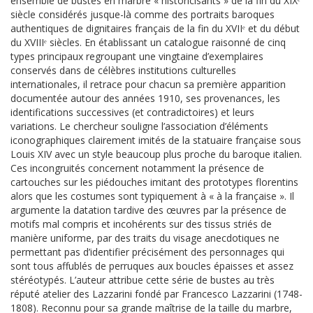
ensemble de bustes en marbre « historicisants » de la fin du XIXᵉ
siècle considérés jusque-là comme des portraits baroques
authentiques de dignitaires français de la fin du XVIIᵉ et du début
du XVIIIᵉ siècles. En établissant un catalogue raisonné de cinq
types principaux regroupant une vingtaine d’exemplaires
conservés dans de célèbres institutions culturelles
internationales, il retrace pour chacun sa première apparition
documentée autour des années 1910, ses provenances, les
identifications successives (et contradictoires) et leurs
variations. Le chercheur souligne l’association d’éléments
iconographiques clairement imités de la statuaire française sous
Louis XIV avec un style beaucoup plus proche du baroque italien.
Ces incongruités concernent notamment la présence de
cartouches sur les piédouches imitant des prototypes florentins
alors que les costumes sont typiquement à « à la française ». Il
argumente la datation tardive des œuvres par la présence de
motifs mal compris et incohérents sur des tissus striés de
manière uniforme, par des traits du visage anecdotiques ne
permettant pas d’identifier précisément des personnages qui
sont tous affublés de perruques aux boucles épaisses et assez
stéréotypés. L’auteur attribue cette série de bustes au très
réputé atelier des Lazzarini fondé par Francesco Lazzarini (1748-
1808). Reconnu pour sa grande maîtrise de la taille du marbre,