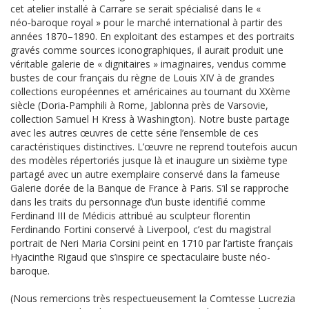
cet atelier installé à Carrare se serait spécialisé dans le «
néo‑baroque royal » pour le marché international à partir des
années 1870–1890. En exploitant des estampes et des portraits
gravés comme sources iconographiques, il aurait produit une
véritable galerie de « dignitaires » imaginaires, vendus comme
bustes de cour français du règne de Louis XIV à de grandes
collections européennes et américaines au tournant du XXème
siècle (Doria-Pamphili à Rome, Jablonna près de Varsovie,
collection Samuel H Kress à Washington). Notre buste partage
avec les autres œuvres de cette série l’ensemble de ces
caractéristiques distinctives. L’œuvre ne reprend toutefois aucun
des modèles répertoriés jusque là et inaugure un sixième type
partagé avec un autre exemplaire conservé dans la fameuse
Galerie dorée de la Banque de France à Paris. S’il se rapproche
dans les traits du personnage d’un buste identifié comme
Ferdinand III de Médicis attribué au sculpteur florentin
Ferdinando Fortini conservé à Liverpool, c’est du magistral
portrait de Neri Maria Corsini peint en 1710 par l’artiste français
Hyacinthe Rigaud que s’inspire ce spectaculaire buste néo-
baroque.
(Nous remercions très respectueusement la Comtesse Lucrezia