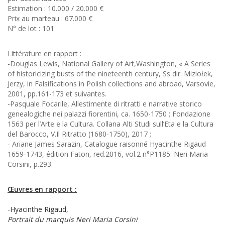
Estimation : 10.000 / 20.000 €
Prix au marteau : 67.000 €
N° de lot : 101
Littérature en rapport :
-Douglas Lewis, National Gallery of Art,Washington, « A Series
of historicizing busts of the nineteenth century, Ss dir. Miziołek,
Jerzy, in Falsifications in Polish collections and abroad, Varsovie,
2001, pp.161-173 et suivantes.
-Pasquale Focarile, Allestimente di ritratti e narrative storico
genealogiche nei palazzi fiorentini, ca. 1650-1750 ; Fondazione
1563 per l’Arte e la Cultura. Collana Alti Studi sull’Eta e la Cultura
del Barocco, V.Il Ritratto (1680-1750), 2017 ;
- Ariane James Sarazin, Catalogue raisonné Hyacinthe Rigaud
1659-1743, édition Faton, red.2016, vol.2 n°P1185: Neri Maria
Corsini, p.293.
Œuvres en rapport :
-Hyacinthe Rigaud,
Portrait du marquis Neri Maria Corsini