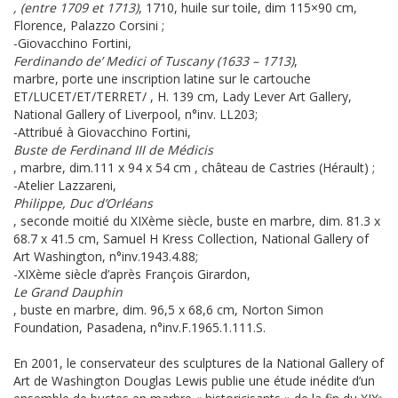
, (entre 1709 et 1713)
, 1710, huile sur toile, dim 115×90 cm,
Florence, Palazzo Corsini ;
-Giovacchino Fortini,
Ferdinando de’ Medici of Tuscany (1633 – 1713)
,
marbre, porte une inscription latine sur le cartouche
ET/LUCET/ET/TERRET/ , H. 139 cm, Lady Lever Art Gallery,
National Gallery of Liverpool, n°inv. LL203;
-Attribué à Giovacchino Fortini,
Buste de Ferdinand III de Médicis
, marbre, dim.111 x 94 x 54 cm , château de Castries (Hérault) ;
-Atelier Lazzareni,
Philippe, Duc d’Orléans
, seconde moitié du XIXème siècle, buste en marbre, dim. 81.3 x
68.7 x 41.5 cm, Samuel H Kress Collection, National Gallery of
Art Washington, n°inv.1943.4.88;
-XIXème siècle d’après François Girardon,
Le Grand Dauphin
, buste en marbre, dim. 96,5 x 68,6 cm, Norton Simon
Foundation, Pasadena, n°inv.F.1965.1.111.S.
En 2001, le conservateur des sculptures de la National Gallery of
Art de Washington Douglas Lewis publie une étude inédite d’un