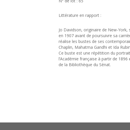
N° de lot : 65
Littérature en rapport :
Jo Davidson, originaire de New-York, s
en 1907 avant de poursuivre sa carrière 
réalise les bustes de ses contemporains
Chaplin, Mahatma Gandhi et Ida Rubins
Ce buste est une répétition du portrai
l’Académie française à partir de 1896 
de la Bibliothèque du Sénat.