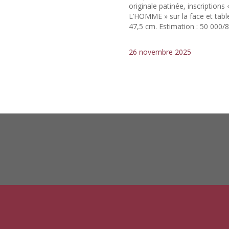
originale patinée, inscripti
L’HOMME » sur la face et tables 
47,5 cm. Estimation : 50 000/
26 novembre 2025