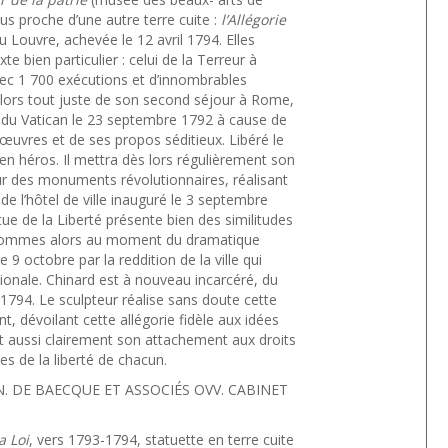
us proche d’une autre terre cuite :
l’Allégorie
 Louvre, achevée le 12 avril 1794. Elles
te bien particulier : celui de la Terreur à
avec 1 700 exécutions et d’innombrables
alors tout juste de son second séjour à Rome,
ordre du Vatican le 23 septembre 1792 à cause de
œuvres et de ses propos séditieux. Libéré le
n héros. Il mettra dès lors régulièrement son
our des monuments révolutionnaires, réalisant
 l’hôtel de ville inauguré le 3 septembre
ue de la Liberté présente bien des similitudes
s sommes alors au moment du dramatique
le 9 octobre par la reddition de la ville qui
ionale. Chinard est à nouveau incarcéré, du
1794. Le sculpteur réalise sans doute cette
 dévoilant cette allégorie fidèle aux idées
nt aussi clairement son attachement aux droits
s de la liberté de chacun.
 DE BAECQUE ET ASSOCIÉS OVV. CABINET
a Loi
, vers 1793-1794, statuette en terre cuite