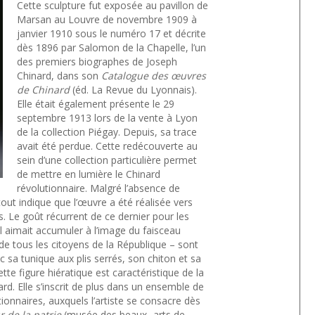
Cette sculpture fut exposée au pavillon de
Marsan au Louvre de novembre 1909 à
janvier 1910 sous le numéro 17 et décrite
dès 1896 par Salomon de la Chapelle, l’un
des premiers biographes de Joseph
Chinard, dans son
Catalogue des œuvres
de Chinard
(éd. La Revue du Lyonnais).
Elle était également présente le 29
septembre 1913 lors de la vente à Lyon
de la collection Piégay. Depuis, sa trace
avait été perdue. Cette redécouverte au
sein d’une collection particulière permet
de mettre en lumière le Chinard
révolutionnaire. Malgré l’absence de
out indique que l’œuvre a été réalisée vers
. Le goût récurrent de ce dernier pour les
il aimait accumuler à l’image du faisceau
de tous les citoyens de la République – sont
ec sa tunique aux plis serrés, son chiton et sa
cette figure hiératique est caractéristique de la
rd. Elle s’inscrit de plus dans un ensemble de
onnaires, auxquels l’artiste se consacre dès
 de la patrie
(musée des beaux- arts de