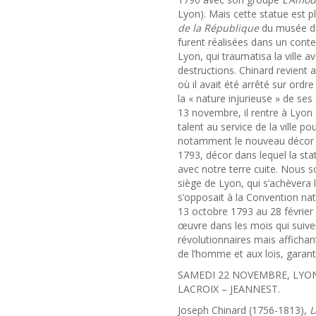
Lyon). Mais cette statue est pl
de la République
du musée du
furent réalisées dans un contex
Lyon, qui traumatisa la ville 
destructions. Chinard revient 
où il avait été arrêté sur 
la « nature injurieuse » de ses 
13 novembre, il rentre à Lyon e
talent au service de la ville p
notamment le nouveau décor de
1793, décor dans lequel la stat
avec notre terre cuite. Nou
siège de Lyon, qui s’achèvera 
s’opposait à la Convention nat
13 octobre 1793 au 28 février 
œuvre dans les mois qui suivent,
révolutionnaires mais afficha
de l’homme et aux lois, garante
SAMEDI 22 NOVEMBRE, LYON.
LACROIX – JEANNEST.
Joseph Chinard (1756-1813),
L