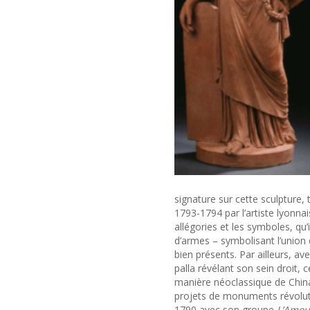
signature sur cette sculpture, t
1793-1794 par l’artiste lyonnais
allégories et les symboles, qu’
d’armes – symbolisant l’union 
bien présents. Par ailleurs, av
palla révélant son sein droit, 
manière néoclassique de China
projets de monuments révoluti
1790 avec son groupe
L’Amour