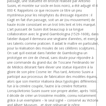
passage, une statuette en bronze réalisée par Antonio
Susini, et montée sur socle en bois noirci, a été adjugé 414
000 €. Rappelons ce que recouvre ce titre un peu
mystérieux pour les néophytes du dressage équestre : il
s’agit en fait d’un passage, soit un air (ou mouvement) de
haute école consistant en un trot très lent et très marqué.
L’art puissant de Susini doit beaucoup à sa longue
collaboration avec le grand Giambologna (1529-1608), dans
l’atelier duquel il demeura une vingtaine d’années, et exerça
ses talents comme praticien. Il aidait le maître en particulier,
pour la réalisation des moules de ses célèbres sculptures…
On sait qu’il existait dans l’atelier de Giambologna un
prototype en cire de cheval, sans doute pour répondre à
une commande du grand-duc de Toscane Ferdinando Ier
de Médicis désirant faire élever une statue équestre à la
gloire de son père Cosme Ier. Plus tard, Antonio Susini a
participé aux processus de fabrication des modèles équins,
alors que son mentor réalisera deux typologies différentes :
l’un à la crinière coupée, l’autre à la crinière flottante.
Lorsqu’Antonio Susini ouvre son propre atelier, après 1600,
il décide de créer un troisième modèle, connu notamment
grâce à un exemplaire – le seul signé – conservé au Victoria
and Albert Museum… et dont relèverait le nôtre.