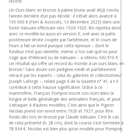
record.
Un Ours blanc en bronze à patine brune avait déjà conclu
l’année dernière d’un pas décidé : il s’était alors avancé à
195 000 € (Ferri & Associés, 13 décembre 2023) dans une
fonte Valsuani effectuée vers 1924-1925. Bis repetita donc
avec ce modèle lui aussi en version E, soit avec la patte
postérieure droite coupée par l’antérieure, et le cours de
l’ours a fait un bond puisque cette épreuve – dont le
fondeur n’est pas identifié, même si l’on sait qu’il ne peut
s’agir que d’Hébrard ou de Valsuani – a obtenu 342 910 €.
Un résultat qui offre un record du monde à un ours blanc en
bronze ! Sans doute son pedigree inédit et parfaitement
retracé par les experts – celui du galeriste et collectionneur
Joseph Laforge –, relaté page 6 de la Gazette n° 41, a t-il
contribué à cette hausse significative. Grâce à ce
mammifère, François Pompon inscrit son nom dans la
longue et belle généalogie des animaliers français, et peut
s’attaquer à d’autres modèles. C’est ainsi que le Pigeon
Nicolas prend son envol entre 1926 et 1927, pour être
fondu dès lors en bronze par Claude Valsuani. C’est le cas
de celui présenté (h. 28 cm), dont la course s’est terminée à
78 934 €. Nicolas est bien plus qu’un modèle pour Pompon,