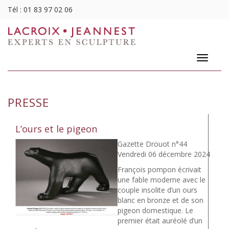
Tél :
01 83 97 02 06
Toggle
navigatio
PRESSE
L’ours et le pigeon
Gazette Drouot n°44
Vendredi 06 décembre 2024
François pompon écrivait
une fable moderne avec le
couple insolite d’un ours
blanc en bronze et de son
pigeon domestique. Le
premier était auréolé d’un